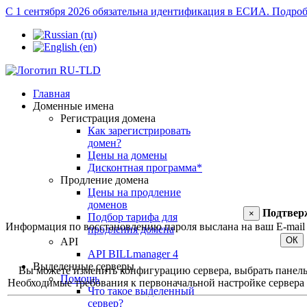
С 1 сентября 2026 обязательна идентификация в ЕСИА.
Подроб
Главная
Доменные имена
Регистрация домена
Как зарегистрировать
домен?
Цены на домены
Дисконтная программа*
Продление домена
Цены на продление
доменов
Подтвер
×
Подбор тарифа для
Информация по восстановлению пароля выслана на ваш E-mail 
продления домена
ОК
API
API BILLmanager 4
Выделенные серверы
Вы можете изменить конфигурацию сервера, выбрать панель уп
Помощь
Необходимые требования к первоначальной настройке сервера и
Что такое выделенный
сервер?