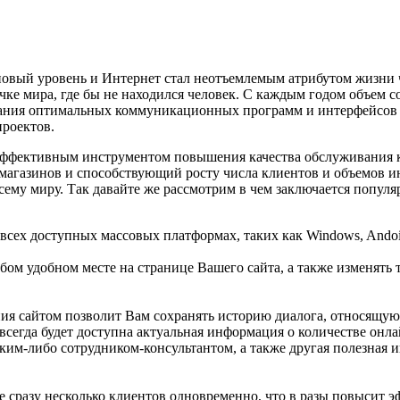
новый уровень и Интернет стал неотъемлемым атрибутом жизни 
чке мира, где бы не находился человек. С каждым годом объем с
ования оптимальных коммуникационных программ и интерфейсов в
проектов.
 эффективным инструментом повышения качества обслуживания 
-магазинов и способствующий росту числа клиентов и объемов 
сему миру. Так давайте же рассмотрим в чем заключается попул
 всех доступных массовых платформах, таких как Windows, Ando
м удобном месте на странице Вашего сайта, а также изменять т
ия сайтом позволит Вам сохранять историю диалога, относящую
всегда будет доступна актуальная информация о количестве онла
каким-либо сотрудником-консультантом, а также другая полезная
е сразу несколько клиентов одновременно, что в разы повысит 