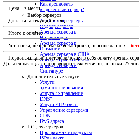
Как арендовать
Цена:
в месяц
выделенный сервер?
Выбор серверов
Доплата за текущий месяц:
Акционные серверы
Подбор сервера
Аренда сервера в
Итого к оплате:
Нидерландах
Аренда сервера в
Установка, первоначальная настройка, перенос данных:
бес
Германии
Аренда сервера в США
Первоначальный платёж включает в себя оплату аренды сервер
Аренда сервера в Китае
Дальнейшая оплата производится ежемесячно, не позже 25 чис
Аренда сервера в
Сингапуре
Дополнительные услуги
Услуги
администрирования
Услуга "Управление
DNS"
Услуга FTP-бэкап
Управление серверами
CDN
IPv6 адреса
ПО для серверов
Программные продукты
ISPmanager