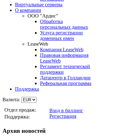
Виртуальные серверы
О компании
ООО "Ардис"
Обработка
персональных данных
Услуга регистрации
доменных имен
LeaseWeb
Компания LeaseWeb
Правовая информация
LeaseWeb
Регламент технической
поддержки
Датацентр в Голландии
Реферальная программа
Поддержка
Валюта:
Отдел продаж:
Вход в биллинг
Регистрация
Поддержка:
Архив новостей