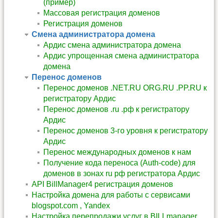
(пример)
Массовая регистрация доменов
Регистрация доменов
Смена администратора домена
Ардис смена администратора домена
Ардис упрощенная смена администратора
домена
Перенос доменов
Перенос доменов .NET.RU ORG.RU .PP.RU к
регистратору Ардис
Перенос доменов .ru .рф к регистратору
Ардис
Перенос доменов 3-го уровня к регистратору
Ардис
Перенос международных доменов к нам
Получение кода переноса (Auth-code) для
доменов в зонах ru рф регистратора Ардис
API BillManager4 регистрация доменов
Настройка домена для работы с сервисами
blogspot.com , Yandex
Настройка перепродажи услуг в BILLmanager