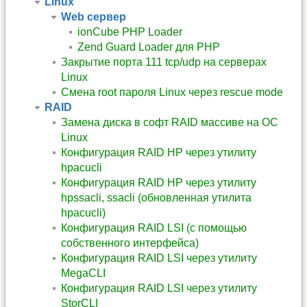
Linux
Web сервер
ionCube PHP Loader
Zend Guard Loader для PHP
Закрытие порта 111 tcp/udp на серверах
Linux
Смена root пароля Linux через rescue mode
RAID
Замена диска в софт RAID массиве на ОС
Linux
Конфигурация RAID HP через утилиту
hpacucli
Конфигурация RAID HP через утилиту
hpssacli, ssacli (обновленная утилита
hpacucli)
Конфигурация RAID LSI (с помощью
собственного интерфейса)
Конфигурация RAID LSI через утилиту
MegaCLI
Конфигурация RAID LSI через утилиту
StorCLI