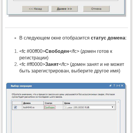
В следующем окне отобразится
статус домена
:
<fc #00ff00>
Свободен
</fc> (домен готов к
регистрации)
<fc #ff0000>
Занят
</fc> (домен занят и не может
быть зарегистрирован, выберите другое имя)