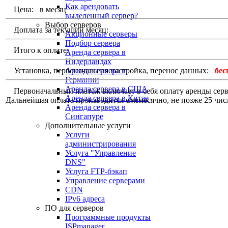
Как арендовать
Цена:
в месяц
выделенный сервер?
Выбор серверов
Доплата за текущий месяц:
Акционные серверы
Подбор сервера
Итого к оплате:
Аренда сервера в
Нидерландах
Установка, первоначальная настройка, перенос данных:
бес
Аренда сервера в
Германии
Аренда сервера в США
Первоначальный платёж включает в себя оплату аренды сервер
Аренда сервера в Китае
Дальнейшая оплата производится ежемесячно, не позже 25 чис
Аренда сервера в
Сингапуре
Дополнительные услуги
Услуги
администрирования
Услуга "Управление
DNS"
Услуга FTP-бэкап
Управление серверами
CDN
IPv6 адреса
ПО для серверов
Программные продукты
ISPmanager