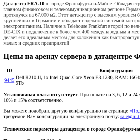
Датацентр
FRA-10
в городе Франкфурт-на-Майне. Обладая ст
главном финансовом и телекоммуникационном регионе Германии
протянулся на 67,000 м2. Этот дата-центр с высоким уровнем 
крупнейших в Германии и обладает надежной системой контр
электропитанием. Наличие в Telehouse Frankfurt второй по ве
DE-CIX и подключение к более чем 400 международным и мес
делает его идеальным местом для колокейшн как быстрорасту
малых и средних предприятий.
Цены на аренду сервера в датацентре 
ID
Конфигурация
Dell R210-II, 1x Intel Quad-Core Xeon E3-1230, RAM: 16Gb
9445
5Tb
Установочная плата отсутствует
. При оплате на 3, 6, 12 и 2
10% и 15% соответственно.
Вы можете подобрать другую конфигурацию на странице
«Под
требуемой Вам конфигурации на электронную почту:
sale@ru-t
Технические параметры датацентра в городе Франкфурт-н