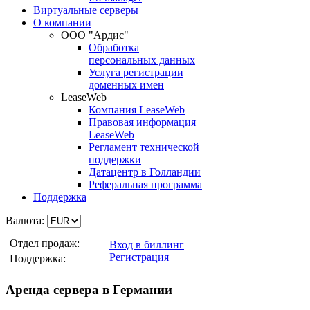
Виртуальные серверы
О компании
ООО "Ардис"
Обработка
персональных данных
Услуга регистрации
доменных имен
LeaseWeb
Компания LeaseWeb
Правовая информация
LeaseWeb
Регламент технической
поддержки
Датацентр в Голландии
Реферальная программа
Поддержка
Валюта:
Отдел продаж:
Вход в биллинг
Регистрация
Поддержка:
Аренда сервера в Германии