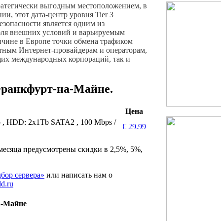
ратегически выгодным местоположением, в
, этот дата-центр уровня Tier 3
безопасности является одним из
оля внешних условий и варьируемым
личине в Европе точки обмена трафиком
тным Интернет-провайдерам и операторам,
щих международных корпораций, так и
Франкфурт-на-Майне.
Цена
 ,
HDD: 2x1Tb SATA2
,
100 Mbps /
€ 29.99
4 месяца предусмотрены скидки в 2,5%, 5%,
бор сервера»
или написать нам о
ld.ru
а-Майне