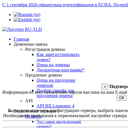
С 1 сентября 2026 обязательна идентификация в ЕСИА.
Подроб
Главная
Доменные имена
Регистрация домена
Как зарегистрировать
домен?
Цены на домены
Дисконтная программа*
Продление домена
Цены на продление
доменов
Подтвер
×
Подбор тарифа для
Информация по восстановлению пароля выслана на ваш E-mail 
продления домена
ОК
API
API BILLmanager 4
Вы можете изменить конфигурацию сервера, выбрать панель уп
Выделенные серверы
Необходимые требования к первоначальной настройке сервера и
Помощь
Что такое выделенный
сервер?