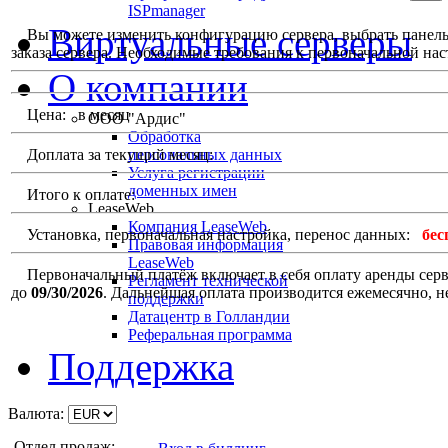
ISPmanager
Виртуальные серверы
Вы можете изменить конфигурацию сервера, выбрать панель у
заказа сервера. Необходимые требования к первоначальной наст
О компании
Цена:
в месяц
ООО "Ардис"
Обработка
Доплата за текущий месяц:
персональных данных
Услуга регистрации
доменных имен
Итого к оплате:
LeaseWeb
Компания LeaseWeb
Установка, первоначальная настройка, перенос данных:
бес
Правовая информация
LeaseWeb
Первоначальный платёж включает в себя оплату аренды сервер
Регламент технической
до
09/30/2026
. Дальнейшая оплата производится ежемесячно, н
поддержки
Датацентр в Голландии
Реферальная программа
Поддержка
Валюта:
Отдел продаж: