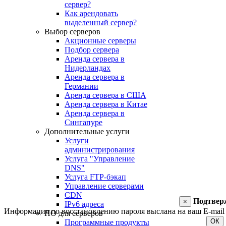
сервер?
Как арендовать
выделенный сервер?
Выбор серверов
Акционные серверы
Подбор сервера
Аренда сервера в
Нидерландах
Аренда сервера в
Германии
Аренда сервера в США
Аренда сервера в Китае
Аренда сервера в
Сингапуре
Дополнительные услуги
Услуги
администрирования
Услуга "Управление
DNS"
Услуга FTP-бэкап
Управление серверами
CDN
Подтвер
×
IPv6 адреса
Информация по восстановлению пароля выслана на ваш E-mail 
ПО для серверов
ОК
Программные продукты