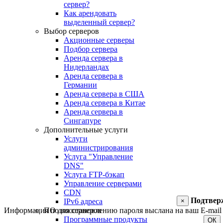
сервер?
Как арендовать
выделенный сервер?
Выбор серверов
Акционные серверы
Подбор сервера
Аренда сервера в
Нидерландах
Аренда сервера в
Германии
Аренда сервера в США
Аренда сервера в Китае
Аренда сервера в
Сингапуре
Дополнительные услуги
Услуги
администрирования
Услуга "Управление
DNS"
Услуга FTP-бэкап
Управление серверами
CDN
Подтвер
IPv6 адреса
×
ПО для серверов
Информация по восстановлению пароля выслана на ваш E-mail 
Программные продукты
ОК