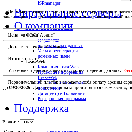
ISPmanager
Виртуальные серверы
Вы можете изменить конфигурацию сервера, выбрать панель у
заказа сервера. Необходимые требования к первоначальной наст
О компании
Цена:
в месяц
ООО "Ардис"
Обработка
персональных данных
Доплата за текущий месяц:
Услуга регистрации
доменных имен
Итого к оплате:
LeaseWeb
Компания LeaseWeb
Установка, первоначальная настройка, перенос данных:
бес
Правовая информация
LeaseWeb
Первоначальный платёж включает в себя оплату аренды сервер
Регламент технической
до
09/30/2026
. Дальнейшая оплата производится ежемесячно, н
поддержки
Датацентр в Голландии
Реферальная программа
Поддержка
Валюта:
Отдел продаж: