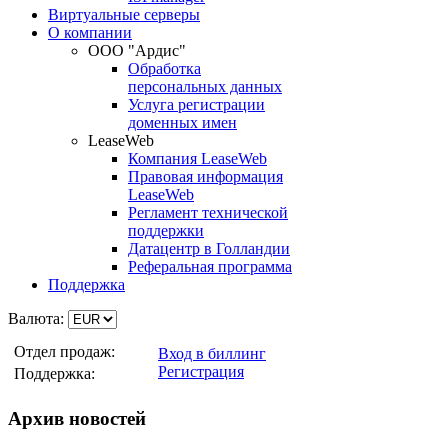
Виртуальные серверы
О компании
ООО "Ардис"
Обработка
персональных данных
Услуга регистрации
доменных имен
LeaseWeb
Компания LeaseWeb
Правовая информация
LeaseWeb
Регламент технической
поддержки
Датацентр в Голландии
Реферальная программа
Поддержка
Валюта:
Отдел продаж:
Вход в биллинг
Регистрация
Поддержка:
Архив новостей