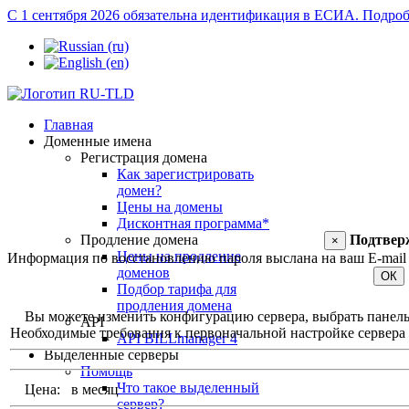
С 1 сентября 2026 обязательна идентификация в ЕСИА.
Подроб
Главная
Доменные имена
Регистрация домена
Как зарегистрировать
домен?
Цены на домены
Дисконтная программа*
Продление домена
Подтвер
×
Цены на продление
Информация по восстановлению пароля выслана на ваш E-mail 
доменов
ОК
Подбор тарифа для
продления домена
Вы можете изменить конфигурацию сервера, выбрать панель уп
API
Необходимые требования к первоначальной настройке сервера и
API BILLmanager 4
Выделенные серверы
Помощь
Что такое выделенный
Цена:
в месяц
сервер?