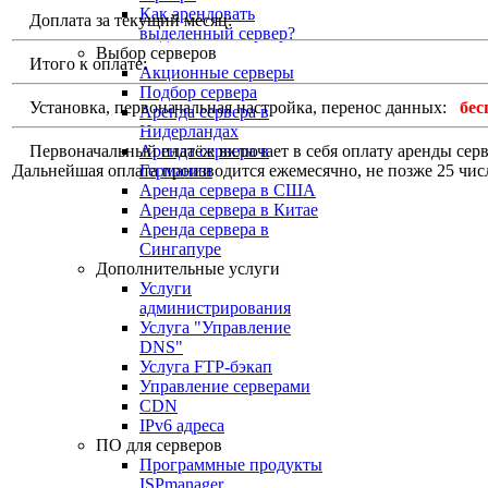
Как арендовать
Доплата за текущий месяц:
выделенный сервер?
Выбор серверов
Итого к оплате:
Акционные серверы
Подбор сервера
Установка, первоначальная настройка, перенос данных:
бес
Аренда сервера в
Нидерландах
Первоначальный платёж включает в себя оплату аренды сервер
Аренда сервера в
Дальнейшая оплата производится ежемесячно, не позже 25 чис
Германии
Аренда сервера в США
Аренда сервера в Китае
Аренда сервера в
Сингапуре
Дополнительные услуги
Услуги
администрирования
Услуга "Управление
DNS"
Услуга FTP-бэкап
Управление серверами
CDN
IPv6 адреса
ПО для серверов
Программные продукты
ISPmanager