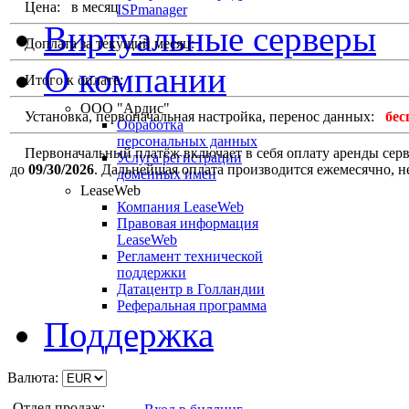
Цена:
в месяц
ISPmanager
Виртуальные серверы
Доплата за текущий месяц:
О компании
Итого к оплате:
ООО "Ардис"
Установка, первоначальная настройка, перенос данных:
бес
Обработка
персональных данных
Первоначальный платёж включает в себя оплату аренды сервер
Услуга регистрации
до
09/30/2026
. Дальнейшая оплата производится ежемесячно, н
доменных имен
LeaseWeb
Компания LeaseWeb
Правовая информация
LeaseWeb
Регламент технической
поддержки
Датацентр в Голландии
Реферальная программа
Поддержка
Валюта:
Отдел продаж: