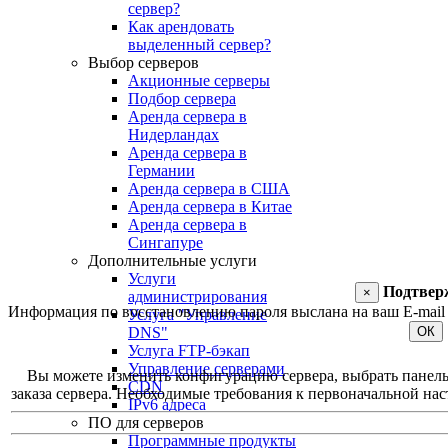
сервер?
Как арендовать
выделенный сервер?
Выбор серверов
Акционные серверы
Подбор сервера
Аренда сервера в
Нидерландах
Аренда сервера в
Германии
Аренда сервера в США
Аренда сервера в Китае
Аренда сервера в
Сингапуре
Дополнительные услуги
Услуги
Подтвер
×
администрирования
Информация по восстановлению пароля выслана на ваш E-mail 
Услуга "Управление
DNS"
ОК
Услуга FTP-бэкап
Управление серверами
Вы можете изменить конфигурацию сервера, выбрать панель у
CDN
заказа сервера. Необходимые требования к первоначальной наст
IPv6 адреса
ПО для серверов
Программные продукты