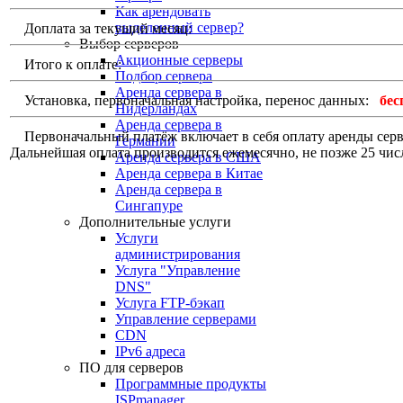
Как арендовать
выделенный сервер?
Доплата за текущий месяц:
Выбор серверов
Акционные серверы
Итого к оплате:
Подбор сервера
Аренда сервера в
Установка, первоначальная настройка, перенос данных:
бес
Нидерландах
Аренда сервера в
Первоначальный платёж включает в себя оплату аренды сервер
Германии
Дальнейшая оплата производится ежемесячно, не позже 25 чис
Аренда сервера в США
Аренда сервера в Китае
Аренда сервера в
Сингапуре
Дополнительные услуги
Услуги
администрирования
Услуга "Управление
DNS"
Услуга FTP-бэкап
Управление серверами
CDN
IPv6 адреса
ПО для серверов
Программные продукты
ISPmanager