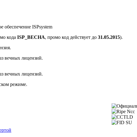
е обеспечение ISPsystem
омо кода
ISP_BECHA
, промо код действует до
31.05.2015
).
нзия.
каз вечных лицензий.
каз вечных лицензий.
ском режиме.
ертой