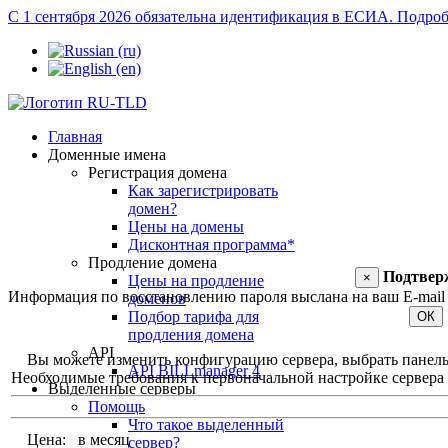
С 1 сентября 2026 обязательна идентификация в ЕСИА.
Подроб
Главная
Доменные имена
Регистрация домена
Как зарегистрировать
домен?
Цены на домены
Дисконтная программа*
Продление домена
Подтвер
×
Цены на продление
Информация по восстановлению пароля выслана на ваш E-mail 
доменов
Подбор тарифа для
ОК
продления домена
API
Вы можете изменить конфигурацию сервера, выбрать панель уп
API BILLmanager 4
Необходимые требования к первоначальной настройке сервера и
Выделенные серверы
Помощь
Что такое выделенный
Цена:
в месяц
сервер?