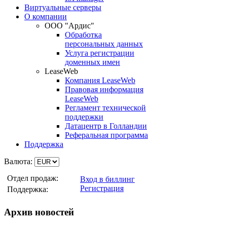
Виртуальные серверы
О компании
ООО "Ардис"
Обработка
персональных данных
Услуга регистрации
доменных имен
LeaseWeb
Компания LeaseWeb
Правовая информация
LeaseWeb
Регламент технической
поддержки
Датацентр в Голландии
Реферальная программа
Поддержка
Валюта:
Отдел продаж:
Вход в биллинг
Регистрация
Поддержка:
Архив новостей