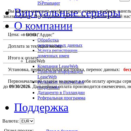
ISPmanager
Виртуальные серверы
Вы можете изменить конфигурацию сервера, выбрать панель у
заказа сервера. Необходимые требования к первоначальной наст
О компании
Цена:
в месяц
ООО "Ардис"
Обработка
персональных данных
Доплата за текущий месяц:
Услуга регистрации
доменных имен
Итого к оплате:
LeaseWeb
Компания LeaseWeb
Установка, первоначальная настройка, перенос данных:
бес
Правовая информация
LeaseWeb
Первоначальный платёж включает в себя оплату аренды сервер
Регламент технической
до
09/30/2026
. Дальнейшая оплата производится ежемесячно, н
поддержки
Датацентр в Голландии
Реферальная программа
Поддержка
Валюта:
Отдел продаж: