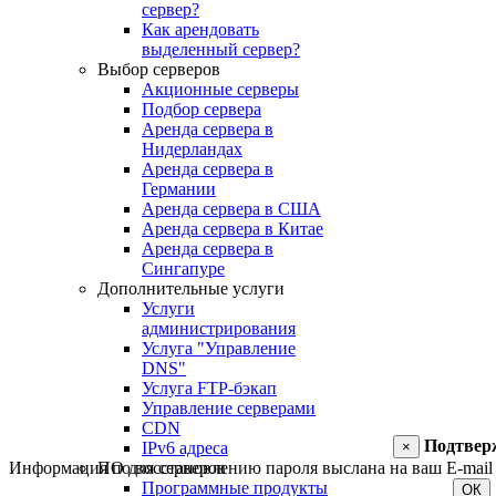
сервер?
Как арендовать
выделенный сервер?
Выбор серверов
Акционные серверы
Подбор сервера
Аренда сервера в
Нидерландах
Аренда сервера в
Германии
Аренда сервера в США
Аренда сервера в Китае
Аренда сервера в
Сингапуре
Дополнительные услуги
Услуги
администрирования
Услуга "Управление
DNS"
Услуга FTP-бэкап
Управление серверами
CDN
Подтвер
×
IPv6 адреса
Информация по восстановлению пароля выслана на ваш E-mail 
ПО для серверов
Программные продукты
ОК