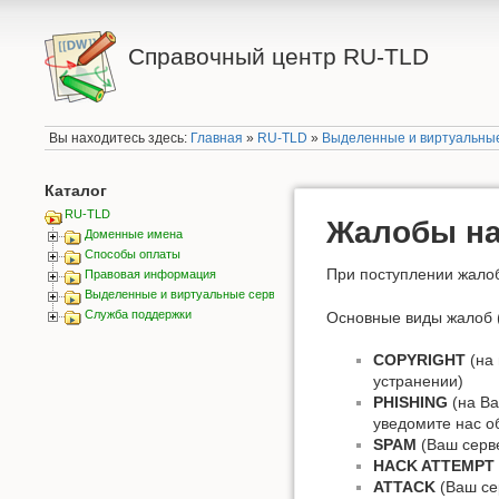
Справочный центр RU-TLD
Вы находитесь здесь:
Главная
»
RU-TLD
»
Выделенные и виртуальны
Каталог
RU-TLD
Жалобы на
Доменные имена
Способы оплаты
При поступлении жалоб
Правовая информация
Выделенные и виртуальные сервера
Служба поддержки
Основные виды жалоб (
COPYRIGHT
(на 
устранении)
PHISHING
(на Ва
уведомите нас о
SPAM
(Ваш серве
HACK ATTEMPT
ATTACK
(Ваш сер