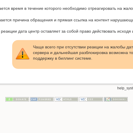
ается время в течение которого необходимо отреагировать на жал
вается причина обращения и прямая ссылка на контент нарушающ
 реакции дата центр оставляет за собой право действовать исходя 
Чаще всего при отсутствии реакции на жалобы дат
сервера и дальнейшая разблокировка возможна то
поддержку в биллинг системе.
help_syst