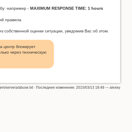
обу: например -
MAXIMUM RESPONSE TIME: 1 hours
ий правила.
из собственной оценки ситуации, уведомив Вас об этом.
а центр блокирует
лько через техническую
em/servera/abuse.txt
· Последнее изменение: 2015/03/13 18:48 —
alexey